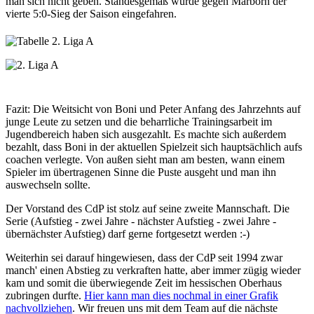
man sich nicht geben. Standesgemäß wurde gegen Marborn der
vierte 5:0-Sieg der Saison eingefahren.
Fazit:
Die Weitsicht von Boni und Peter Anfang des Jahrzehnts auf
junge Leute zu setzen und die beharrliche Trainingsarbeit im
Jugendbereich haben sich ausgezahlt. Es machte sich außerdem
bezahlt, dass Boni in der aktuellen Spielzeit sich hauptsächlich aufs
coachen verlegte. Von außen sieht man am besten, wann einem
Spieler im übertragenen Sinne die Puste ausgeht und man ihn
auswechseln sollte.
Der Vorstand des CdP ist stolz auf seine zweite Mannschaft. Die
Serie (Aufstieg - zwei Jahre - nächster Aufstieg - zwei Jahre -
übernächster Aufstieg) darf gerne fortgesetzt werden :-)
Weiterhin sei darauf hingewiesen, dass der CdP seit 1994 zwar
manch' einen Abstieg zu verkraften hatte, aber immer zügig wieder
kam und somit die überwiegende Zeit im hessischen Oberhaus
zubringen durfte.
Hier kann man dies nochmal in einer Grafik
nachvollziehen
. Wir freuen uns mit dem Team auf die nächste