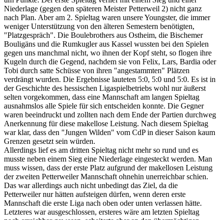
Niederlage (gegen den späteren Meister Petterweil 2) nicht ganz
nach Plan. Aber am 2. Spieltag waren unsere Youngster, die immer
weniger Unterstützung von den älteren Semestern benötigten,
"Platzgespräch". Die Boulebrothers aus Ostheim, die Bischemer
Bouligäns und die Rumkugler aus Kassel wussten bei den Spielen
gegen uns manchmal nicht, wo ihnen der Kopf steht, so flogen ihre
Kugeln durch die Gegend, nachdem sie von Felix, Lars, Bardia oder
Tobi durch satte Schüsse von ihren "angestammten" Plätzen
verdrängt wurden. Die Ergebnisse lauteten 5:0, 5:0 und 5:0. Es ist in
der Geschichte des hessischen Ligaspielbetriebs wohl nur äußerst
selten vorgekommen, dass eine Mannschaft am langen Spieltag
ausnahmslos alle Spiele für sich entscheiden konnte. Die Gegner
waren beeindruckt und zollten nach dem Ende der Partien durchweg
Anerkennung für diese makellose Leistung. Nach diesem Spieltag
war klar, dass den "Jungen Wilden" vom CdP in dieser Saison kaum
Grenzen gesetzt sein würden.
Allerdings lief es am dritten Spieltag nicht mehr so rund und es
musste neben einem Sieg eine Niederlage eingesteckt werden. Man
muss wissen, dass der erste Platz aufgrund der makellosen Leistung
der zweiten Petterweiler Mannschaft ohnehin unerreichbar schien.
Das war allerdings auch nicht unbedingt das Ziel, da die
Petterweiler nur hätten aufsteigen dürfen, wenn deren erste
Mannschaft die erste Liga nach oben oder unten verlassen hätte.
Letzteres war ausgeschlossen, ersteres wäre am letzten Spieltag