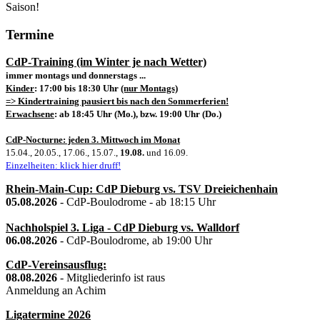
Saison!
Termine
CdP-Training (im Winter je nach Wetter)
immer montags und donnerstags ...
Kinder
: 17:00 bis 18:30 Uhr
(nur Montags)
=> Kindertraining pausiert bis nach den Sommerferien!
Erwachsene
: ab 18:45 Uhr (Mo.), bzw. 19:00 Uhr (Do.)
CdP-Nocturne: jeden 3. Mittwoch im Monat
15.04., 20.05., 17.06., 15.07.,
19.08.
und 16.09.
Einzelheiten: klick hier druff!
Rhein-Main-Cup: CdP Dieburg vs. TSV Dreieichenhain
05.08.2026
- CdP-Boulodrome - ab 18:15 Uhr
Nachholspiel 3. Liga - CdP Dieburg vs. Walldorf
06.08.2026
- CdP-Boulodrome, ab 19:00 Uhr
CdP-Vereinsausflug:
08.08.2026
- Mitgliederinfo ist raus
Anmeldung an Achim
Ligatermine 2026