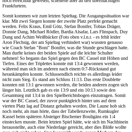
noch erreichbar gewesen, scheiterte aber an den übermächtigen
Frankfurtern.
Somit kommen wir zum letzten Spieltag. Die Ausgangssituation war
klar. Mit zwei Siegen konnte der zweite Platz perfekt gemacht
werden. Felix Kraus, Emil Götz, Stefan Bonifer, Tobias Dräger,
Donnie Dang, Michael Rödler, Bardia Alsafar, Lars Flinspach, Duy
Dang und Achim Weißbäcker (Foto oben v.l.n.r. - es fehlt leider
Aron Flechsig, der am Spieltag verhindert war) wussten genauso
wie Coach Stefan "Boni" Bonifer, was die Stunde geschlagen hatte.
Man durfte keines der beiden Spiele auf die leichte Schulter
nehmen! So begann das Spiel gegen den BC Cassel mit Höhen und
Tiefen. Eines der Triplettes konnte mit 13:4 gewonnen werden,
während man sich im anderen nach einem 0:7-Rückstand gut
herankämpfen konnte. Schlussendlich reichte es allerdings leider
nicht zum Sieg. Es stand am Schluss 11:13. Das erste Doublette
konnten mit 13:1 gewonnen werden, die beiden anderen zogen sich
länger hin. Letztlich gab es ein 13:9 und ein 10:13 sowie den
Gesamtsieg mit 13:4 in den Spielberichtsbogen einzutragen. Somit
war der BC Cassel, der zuvor punktgleich hinter uns auf dem
vierten Platz lag auf Distanz gehalten worden. Die Laune hob sich
noch mehr, als man hörte, dass der Tabellenzweite, Rumkugler
Kassel beim späteren Absteiger Bischemer Bouligäns ein 1:4
einstecken musste. Beim letzten Spiel hätte, wie sich im Nachhinein
herausstellte, auch eine Niederlage gereicht, aber dies Blöße wollte