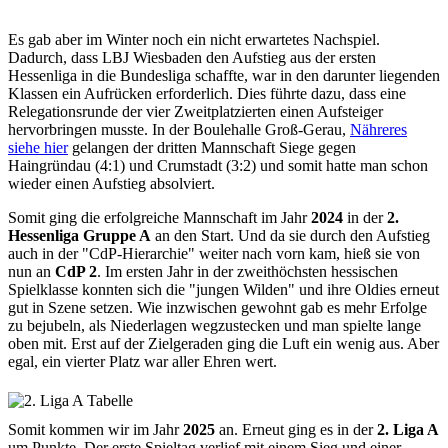
Es gab aber im Winter noch ein nicht erwartetes Nachspiel.
Dadurch, dass LBJ Wiesbaden den Aufstieg aus der ersten
Hessenliga in die Bundesliga schaffte, war in den darunter liegenden
Klassen ein Aufrücken erforderlich. Dies führte dazu, dass eine
Relegationsrunde der vier Zweitplatzierten einen Aufsteiger
hervorbringen musste. In der Boulehalle Groß-Gerau,
Nähreres
siehe hier
gelangen der dritten Mannschaft Siege gegen
Haingründau (4:1) und Crumstadt (3:2) und somit hatte man schon
wieder einen Aufstieg absolviert.
Somit ging die erfolgreiche Mannschaft im Jahr
2024
in der
2.
Hessenliga Gruppe A
an den Start. Und da sie durch den Aufstieg
auch in der "CdP-Hierarchie" weiter nach vorn kam, hieß sie von
nun an
CdP 2
. Im ersten Jahr in der zweithöchsten hessischen
Spielklasse konnten sich die "jungen Wilden" und ihre Oldies erneut
gut in Szene setzen. Wie inzwischen gewohnt gab es mehr Erfolge
zu bejubeln, als Niederlagen wegzustecken und man spielte lange
oben mit. Erst auf der Zielgeraden ging die Luft ein wenig aus. Aber
egal, ein vierter Platz war aller Ehren wert.
Somit kommen wir im Jahr
2025
an. Erneut ging es in der
2. Liga A
um Punkte. Der erste Spieltag verlief mit einem Sieg und einer