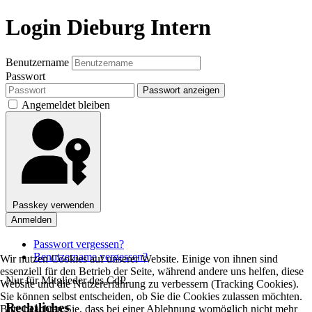
Login Dieburg Intern
Benutzername
Passwort
Passwort anzeigen
Angemeldet bleiben
Passkey verwenden
Anmelden
Passwort vergessen?
Benutzername vergessen?
Wir nutzen Cookies auf unserer Website. Einige von ihnen sind
essenziell für den Betrieb der Seite, während andere uns helfen, diese
Nur für Mitglieder des CdP.
Website und die Nutzererfahrung zu verbessern (Tracking Cookies).
Sie können selbst entscheiden, ob Sie die Cookies zulassen möchten.
Rechtliches
Bitte beachten Sie, dass bei einer Ablehnung womöglich nicht mehr