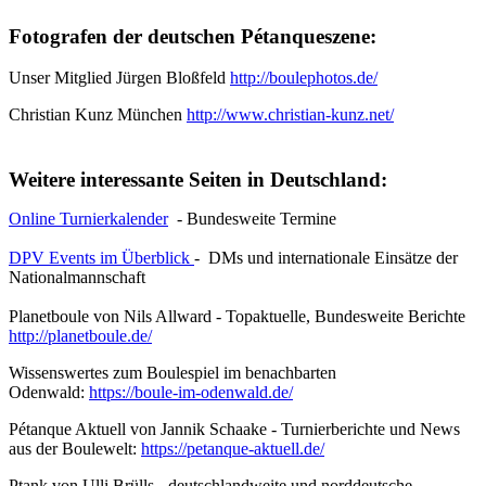
Fotografen der deutschen Pétanqueszene:
Unser Mitglied Jürgen Bloßfeld
http://boulephotos.de/
Christian Kunz München
http://www.christian-kunz.net/
Weitere interessante Seiten in Deutschland:
Online Turnierkalender
- Bundesweite Termine
DPV Events im Überblick
- DMs und internationale Einsätze der
Nationalmannschaft
Planetboule von Nils Allward - Topaktuelle, Bundesweite Berichte
http://planetboule.de/
Wissenswertes zum Boulespiel im benachbarten
Odenwald:
https://boule-im-odenwald.de/
Pétanque Aktuell von Jannik Schaake - Turnierberichte und News
aus der Boulewelt:
https://petanque-aktuell.de/
Ptank von Ulli Brülls - deutschlandweite und norddeutsche