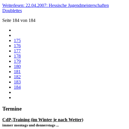
Weiterlesen: 22.04.2007: Hessische Jugendmeisterschaften
Doublettes
Seite 184 von 184
175
176
177
178
179
180
181
182
183
184
Termine
CdP-Training (im Winter je nach Wetter)
immer montags und donnerstags ...