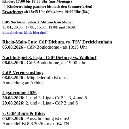
Kinder
: 17:00 bis 18:30 Uhr
(nur Montags)
=> Kindertraining pausiert bis nach den Sommerferien!
Erwachsene
: ab 18:45 Uhr (Mo.), bzw. 19:00 Uhr (Do.)
CdP-Nocturne: jeden 3. Mittwoch im Monat
15.04., 20.05., 17.06., 15.07.,
19.08.
und 16.09.
Einzelheiten: klick hier druff!
Rhein-Main-Cup: CdP Dieburg vs. TSV Dreieichenhain
05.08.2026
- CdP-Boulodrome - ab 18:15 Uhr
Nachholspiel 3. Liga - CdP Dieburg vs. Walldorf
06.08.2026
- CdP-Boulodrome, ab 19:00 Uhr
CdP-Vereinsausflug:
08.08.2026
- Mitgliederinfo ist raus
Anmeldung an Achim
Ligatermine 2026
30.08.2026:
1. und 3. Liga - CdP 1, 3, 4 und 5
29.08.2026:
2. und 4. Liga - CdP 2 und 6
7. CdP-Boule & Bike:
05.09.2026
- Ausschreibung ist raus!
Anmeldefrist 8.8.2026 - max. 64 TN