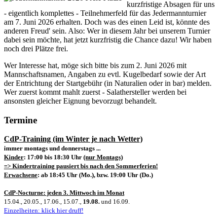
kurzfristige Absagen für uns
- eigentlich komplettes - Teilnehmerfeld für das Jedermannturnier
am 7. Juni 2026 erhalten. Doch was des einen Leid ist, könnte des
anderen Freud' sein. Also: Wer in diesem Jahr bei unserem Turnier
dabei sein möchte, hat jetzt kurzfristig die Chance dazu! Wir haben
noch drei Plätze frei.
Wer Interesse hat, möge sich bitte bis zum 2. Juni 2026 mit
Mannschaftsnamen, Angaben zu evtl. Kugelbedarf sowie der Art
der Entrichtung der Startgebühr (in Naturalien oder in bar) melden.
Wer zuerst kommt mahlt zuerst - Salathersteller werden bei
ansonsten gleicher Eignung bevorzugt behandelt.
Termine
CdP-Training (im Winter je nach Wetter)
immer montags und donnerstags ...
Kinder
: 17:00 bis 18:30 Uhr
(nur Montags)
=> Kindertraining pausiert bis nach den Sommerferien!
Erwachsene
: ab 18:45 Uhr (Mo.), bzw. 19:00 Uhr (Do.)
CdP-Nocturne: jeden 3. Mittwoch im Monat
15.04., 20.05., 17.06., 15.07.,
19.08.
und 16.09.
Einzelheiten: klick hier druff!