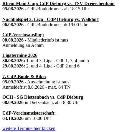
Rhein-Main-Cup: CdP Dieburg vs. TSV Dreieichenhain
05.08.2026
- CdP-Boulodrome - ab 18:15 Uhr
Nachholspiel 3. Liga - CdP Dieburg vs. Walldorf
06.08.2026
- CdP-Boulodrome, ab 19:00 Uhr
CdP-Vereinsausflug:
08.08.2026
- Mitgliederinfo ist raus
Anmeldung an Achim
Ligatermine 2026
30.08.2026:
1. und 3. Liga - CdP 1, 3, 4 und 5
29.08.2026:
2. und 4. Liga - CdP 2 und 6
7. CdP-Boule & Bike:
05.09.2026
- Ausschreibung ist raus!
Anmeldefrist 8.8.2026 - max. 64 TN
OCH - SG Dietzenbach vs. CdP Dieburg
08.09.2026
in Dietzenbach, ab 18:30 Uhr
CdP-Vereinsmeisterschaft:
03.10.2026
um 10:00 Uhr
weitere Termine hier klicken