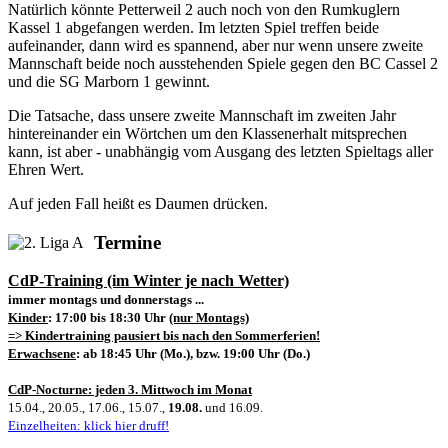
Natürlich könnte Petterweil 2 auch noch von den Rumkuglern
Kassel 1 abgefangen werden. Im letzten Spiel treffen beide
aufeinander, dann wird es spannend, aber nur wenn unsere zweite
Mannschaft beide noch ausstehenden Spiele gegen den BC Cassel 2
und die SG Marborn 1 gewinnt.
Die Tatsache, dass unsere zweite Mannschaft im zweiten Jahr
hintereinander ein Wörtchen um den Klassenerhalt mitsprechen
kann, ist aber - unabhängig vom Ausgang des letzten Spieltags aller
Ehren Wert.
Auf jeden Fall heißt es Daumen drücken.
Termine
CdP-Training (im Winter je nach Wetter)
immer montags und donnerstags ...
Kinder
: 17:00 bis 18:30 Uhr
(nur Montags)
=> Kindertraining pausiert bis nach den Sommerferien!
Erwachsene
: ab 18:45 Uhr (Mo.), bzw. 19:00 Uhr (Do.)
CdP-Nocturne: jeden 3. Mittwoch im Monat
15.04., 20.05., 17.06., 15.07.,
19.08.
und 16.09.
Einzelheiten: klick hier druff!