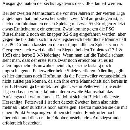
Ausgangssituation der sechs Ligateams des CdP erläutert werden.
Bei der zweiten Mannschaft, die vor drei Jahren in der vierten Liga
angefangen hat und zwischenzeitlich zwei Mal aufgestiegen ist, ist
nach dem fulminanten ersten Spieltag mit zwei 5:0-Erfolgen zuletzt
etwas Ernüchterung eingetreten. Zwar konnte gegen die PSG
Rüsselsheim 2 noch ein knapper 3:2-Sieg eingefahren werden, aber
gegen die bis dahin sich im Abstiegsbereich befindliche Mannschaft
des PC Gründau kassierten die meist jugendlichen Spieler von der
Gersprenz nach zwei deutlichen Siegen bei den Triplettes (13:1 &
13:5) eine herbe 2:3-Niederlage. Wenn man auf die Tabelle schaut,
sieht man, dass der erste Platz zwar noch erreichbar ist, es ist
allerdings mehr als unwahrscheinlich, dass die bislang noch
ungeschlagenen Petterweiler beide Spiele verlieren. Allerdings gibt
es hier durchaus noch Hoffnung, da die Petterweiler voraussichtlich
nicht aufsteigen können, da sich ihre erste Mannschaft sich bereits in
der 1. Hessenliga befindet. Lediglich, wenn Petterweil 1 die erste
Liga verlassen würde, könnten deren zweite Mannschaft das
Aufstiegsrecht wahrnehmen. Da lohnt sich ein Blick in die erste
Hessenliga. Petterweil 1 ist dort derzeit Zweiter, kann also nicht
mehr ab-, aber durchaus noch aufsteigen. Hierzu müssten sie die mit
einem Punkt Vorsprung vor ihnen stehenden Frankfurter noch
überholen und die - erst im Oktober anstehende - Aufstiegsrunde
erfolgreich bestreiten.