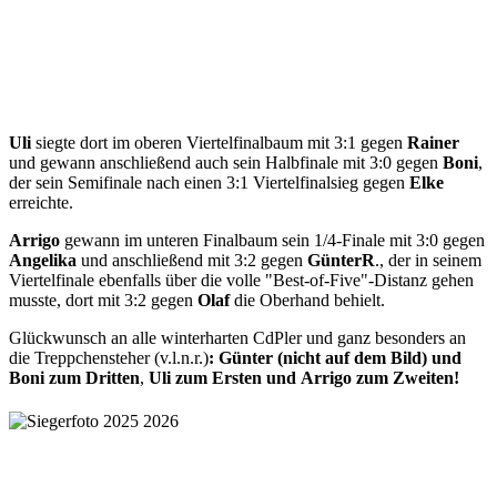
Uli
siegte dort im oberen Viertelfinalbaum mit 3:1 gegen
Rainer
und gewann anschließend auch sein Halbfinale mit 3:0 gegen
Boni
,
der sein Semifinale nach einen 3:1 Viertelfinalsieg gegen
Elke
erreichte.
Arrigo
gewann im unteren Finalbaum sein 1/4-Finale mit 3:0 gegen
Angelika
und anschließend mit 3:2 gegen
Günter
R
., der in seinem
Viertelfinale ebenfalls über die volle "Best-of-Five"-Distanz gehen
musste, dort mit 3:2 gegen
Olaf
die Oberhand behielt.
Glückwunsch an alle winterharten CdPler und ganz besonders an
die Treppchensteher (v.l.n.r.)
: Günter (nicht auf dem Bild) und
Boni zum Dritten
,
Uli zum Ersten und Arrigo zum Zweiten!