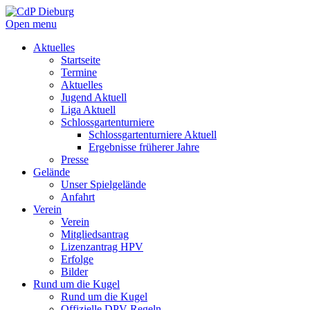
Open menu
Aktuelles
Startseite
Termine
Aktuelles
Jugend Aktuell
Liga Aktuell
Schlossgartenturniere
Schlossgartenturniere Aktuell
Ergebnisse früherer Jahre
Presse
Gelände
Unser Spielgelände
Anfahrt
Verein
Verein
Mitgliedsantrag
Lizenzantrag HPV
Erfolge
Bilder
Rund um die Kugel
Rund um die Kugel
Offizielle DPV Regeln