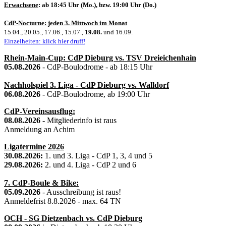
Erwachsene
: ab 18:45 Uhr (Mo.), bzw. 19:00 Uhr (Do.)
CdP-Nocturne: jeden 3. Mittwoch im Monat
15.04., 20.05., 17.06., 15.07.,
19.08.
und 16.09.
Einzelheiten: klick hier druff!
Rhein-Main-Cup: CdP Dieburg vs. TSV Dreieichenhain
05.08.2026
- CdP-Boulodrome - ab 18:15 Uhr
Nachholspiel 3. Liga - CdP Dieburg vs. Walldorf
06.08.2026
- CdP-Boulodrome, ab 19:00 Uhr
CdP-Vereinsausflug:
08.08.2026
- Mitgliederinfo ist raus
Anmeldung an Achim
Ligatermine 2026
30.08.2026:
1. und 3. Liga - CdP 1, 3, 4 und 5
29.08.2026:
2. und 4. Liga - CdP 2 und 6
7. CdP-Boule & Bike:
05.09.2026
- Ausschreibung ist raus!
Anmeldefrist 8.8.2026 - max. 64 TN
OCH - SG Dietzenbach vs. CdP Dieburg