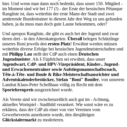
hier. Und wenn man dann noch bedenkt, dass unser 150. Mitglied -
im Moment sind wir bei 177 (!) - der Erste der hessischen Pétanque
Rangliste ist, dass weiterhin der erste Mann der Stadt und zwei
amtierende Bundestrainer in diesem Jahr den Weg zu uns gefunden
haben, ja da muss man doch gute Laune bekommen, oder?
Und apropos Rangliste, die gibt es auch bei der Jugend und zwar
deren drei - in den Alterskategorien.
Überall
belegen Schützlinge
unseres Boni jeweils den
ersten Platz
! Erwähnt werden müssen
weiterhin diverse Erfolge bei hessischen Jugendmeisterschaften und
mit
Philipp Lau
stellt der CdP auch einen
Deutschen
Jugendmeister
. Als I-Tüpfelchen sei erwähnt, dass unser
J
ugendwart, CdP- und HPV-Vizepräsident, Kinder-, Jugend-
und Erwachsenentrainer sowie Aufstiegsmannschaftscoach,
Tête-à-Tête- und Boule & Bike-Meisterschaftsausrichter und
Adventskalenderbestücker, Stefan "Boni" Bonifer
, von unserem
Landrat Klaus-Peter Schellhaas völlig zu Recht mit dem
Sportehrenpreis
ausgezeichnet wurde.
Als Verein sind wir zwischenzeitlich auch gut im - Achtung,
aktuelles Wortspiel - Stadtbild verankert. Wie sonst wäre es zu
erklären, dass der CdP als einer von vier Vereinen vom
Gewerbeverein auserkoren wurde, den diesjährigen
Glückstalermarkt
zu moderieren.