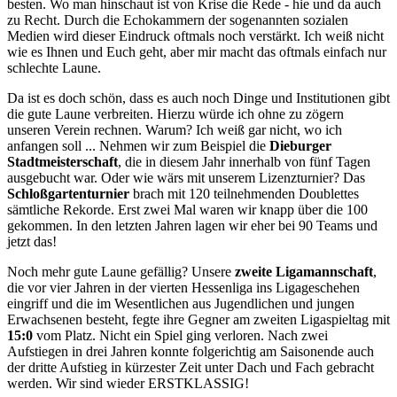
besten. Wo man hinschaut ist von Krise die Rede - hie und da auch
zu Recht. Durch die Echokammern der sogenannten sozialen
Medien wird dieser Eindruck oftmals noch verstärkt. Ich weiß nicht
wie es Ihnen und Euch geht, aber mir macht das oftmals einfach nur
schlechte Laune.
Da ist es doch schön, dass es auch noch Dinge und Institutionen gibt
die gute Laune verbreiten. Hierzu würde ich ohne zu zögern
unseren Verein rechnen. Warum? Ich weiß gar nicht, wo ich
anfangen soll ... Nehmen wir zum Beispiel die
Dieburger
Stadtmeisterschaft
, die in diesem Jahr innerhalb von fünf Tagen
ausgebucht war. Oder wie wärs mit unserem Lizenzturnier? Das
Schloßgartenturnier
brach mit 120 teilnehmenden Doublettes
sämtliche Rekorde. Erst zwei Mal waren wir knapp über die 100
gekommen. In den letzten Jahren lagen wir eher bei 90 Teams und
jetzt das!
Noch mehr gute Laune gefällig? Unsere
zweite Ligamannschaft
,
die vor vier Jahren in der vierten Hessenliga ins Ligageschehen
eingriff und die im Wesentlichen aus Jugendlichen und jungen
Erwachsenen besteht, fegte ihre Gegner am zweiten Ligaspieltag mit
15:0
vom Platz. Nicht ein Spiel ging verloren. Nach zwei
Aufstiegen in drei Jahren konnte folgerichtig am Saisonende auch
der dritte Aufstieg in kürzester Zeit unter Dach und Fach gebracht
werden. Wir sind wieder ERSTKLASSIG!