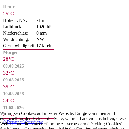
Heute
25°C
Höhe ü. NN:
71 m
Luftdruck:
1020 hPa
Niederschlag:
0 mm
Windrichtung:
NW
Geschwindigkeit:
17 km/h
Morgen
28°C
08.08.2026
32°C
09.08.2026
35°C
10.08.2026
34°C
11.08.2026
Wir nutzen Cookies auf unserer Website. Einige von ihnen sind
31°C
essenziell für den Betrieb der Seite, während andere uns helfen, diese
© Deutscher Wetterdienst
Website und die Nutzererfahrung zu verbessern (Tracking Cookies).
Sie können selbst entscheiden, ob Sie die Cookies zulassen möchten.