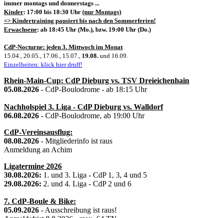
immer montags und donnerstags ...
Kinder
: 17:00 bis 18:30 Uhr
(nur Montags)
=> Kindertraining pausiert bis nach den Sommerferien!
Erwachsene
: ab 18:45 Uhr (Mo.), bzw. 19:00 Uhr (Do.)
CdP-Nocturne: jeden 3. Mittwoch im Monat
15.04., 20.05., 17.06., 15.07.,
19.08.
und 16.09.
Einzelheiten: klick hier druff!
Rhein-Main-Cup: CdP Dieburg vs. TSV Dreieichenhain
05.08.2026
- CdP-Boulodrome - ab 18:15 Uhr
Nachholspiel 3. Liga - CdP Dieburg vs. Walldorf
06.08.2026
- CdP-Boulodrome, ab 19:00 Uhr
CdP-Vereinsausflug:
08.08.2026
- Mitgliederinfo ist raus
Anmeldung an Achim
Ligatermine 2026
30.08.2026:
1. und 3. Liga - CdP 1, 3, 4 und 5
29.08.2026:
2. und 4. Liga - CdP 2 und 6
7. CdP-Boule & Bike:
05.09.2026
- Ausschreibung ist raus!