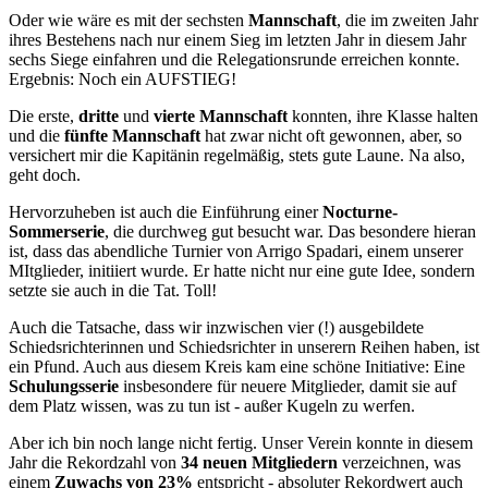
Oder wie wäre es mit der sechsten
Mannschaft
, die im zweiten Jahr
ihres Bestehens nach nur einem Sieg im letzten Jahr in diesem Jahr
sechs Siege einfahren und die Relegationsrunde erreichen konnte.
Ergebnis: Noch ein AUFSTIEG!
Die erste,
dritte
und
vierte Mannschaft
konnten, ihre Klasse halten
und die
fünfte Mannschaft
hat zwar nicht oft gewonnen, aber, so
versichert mir die Kapitänin regelmäßig, stets gute Laune. Na also,
geht doch.
Hervorzuheben ist auch die Einführung einer
Nocturne-
Sommerserie
, die durchweg gut besucht war. Das besondere hieran
ist, dass das abendliche Turnier von Arrigo Spadari, einem unserer
MItglieder, initiiert wurde. Er hatte nicht nur eine gute Idee, sondern
setzte sie auch in die Tat. Toll!
Auch die Tatsache, dass wir inzwischen vier (!) ausgebildete
Schiedsrichterinnen und Schiedsrichter in unserern Reihen haben, ist
ein Pfund. Auch aus diesem Kreis kam eine schöne Initiative: Eine
Schulungsserie
insbesondere für neuere Mitglieder, damit sie auf
dem Platz wissen, was zu tun ist - außer Kugeln zu werfen.
Aber ich bin noch lange nicht fertig. Unser Verein konnte in diesem
Jahr die Rekordzahl von
34 neuen Mitgliedern
verzeichnen, was
einem
Zuwachs von 23%
entspricht - absoluter Rekordwert auch