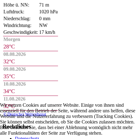
Höhe ü. NN:
71 m
Luftdruck:
1020 hPa
Niederschlag:
0 mm
Windrichtung:
NW
Geschwindigkeit:
17 km/h
Morgen
28°C
08.08.2026
32°C
09.08.2026
35°C
10.08.2026
34°C
11.08.2026
Wir nutzen Cookies auf unserer Website. Einige von ihnen sind
32°C
essenziell für den Betrieb der Seite, während andere uns helfen, diese
© Deutscher Wetterdienst
Website und die Nutzererfahrung zu verbessern (Tracking Cookies).
Sie können selbst entscheiden, ob Sie die Cookies zulassen möchten.
Rechtliches
Bitte beachten Sie, dass bei einer Ablehnung womöglich nicht mehr
alle Funktionalitäten der Seite zur Verfügung stehen.
Datenschutz