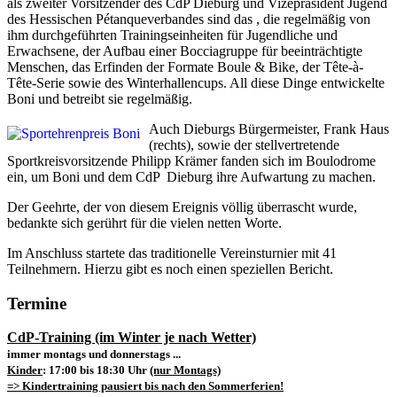
als zweiter Vorsitzender des CdP Dieburg und Vizepräsident Jugend
des Hessischen Pétanqueverbandes sind das , die regelmäßig von
ihm durchgeführten Trainingseinheiten für Jugendliche und
Erwachsene, der Aufbau einer Bocciagruppe für beeinträchtigte
Menschen, das Erfinden der Formate Boule & Bike, der Tête-à-
Tête-Serie sowie des Winterhallencups. All diese Dinge entwickelte
Boni und betreibt sie regelmäßig.
Auch Dieburgs Bürgermeister, Frank Haus
(rechts), sowie der stellvertretende
Sportkreisvorsitzende Philipp Krämer fanden sich im Boulodrome
ein, um Boni und dem CdP Dieburg ihre Aufwartung zu machen.
Der Geehrte, der von diesem Ereignis völlig überrascht wurde,
bedankte sich gerührt für die vielen netten Worte.
Im Anschluss startete das traditionelle Vereinsturnier mit 41
Teilnehmern. Hierzu gibt es noch einen speziellen Bericht.
Termine
CdP-Training (im Winter je nach Wetter)
immer montags und donnerstags ...
Kinder
: 17:00 bis 18:30 Uhr
(nur Montags)
=> Kindertraining pausiert bis nach den Sommerferien!