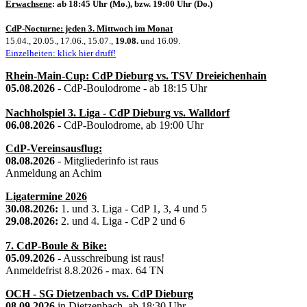
Erwachsene
: ab 18:45 Uhr (Mo.), bzw. 19:00 Uhr (Do.)
CdP-Nocturne: jeden 3. Mittwoch im Monat
15.04., 20.05., 17.06., 15.07.,
19.08.
und 16.09.
Einzelheiten: klick hier druff!
Rhein-Main-Cup: CdP Dieburg vs. TSV Dreieichenhain
05.08.2026
- CdP-Boulodrome - ab 18:15 Uhr
Nachholspiel 3. Liga - CdP Dieburg vs. Walldorf
06.08.2026
- CdP-Boulodrome, ab 19:00 Uhr
CdP-Vereinsausflug:
08.08.2026
- Mitgliederinfo ist raus
Anmeldung an Achim
Ligatermine 2026
30.08.2026:
1. und 3. Liga - CdP 1, 3, 4 und 5
29.08.2026:
2. und 4. Liga - CdP 2 und 6
7. CdP-Boule & Bike:
05.09.2026
- Ausschreibung ist raus!
Anmeldefrist 8.8.2026 - max. 64 TN
OCH - SG Dietzenbach vs. CdP Dieburg
08.09.2026
in Dietzenbach, ab 18:30 Uhr